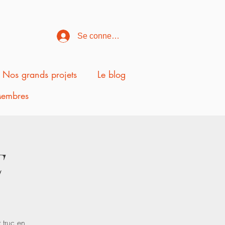
Se connecter
Nos grands projets
Le blog
embres
E
 truc en