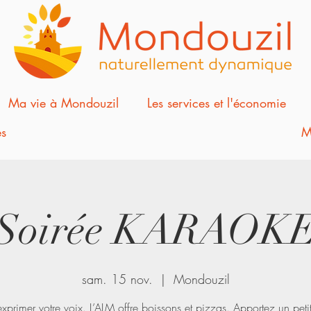
Ma vie à Mondouzil
Les services et l'économie
s
M
Soirée KARAOK
sam. 15 nov.
  |  
Mondouzil
xprimer votre voix. L’ALM offre boissons et pizzas. Apportez un petit