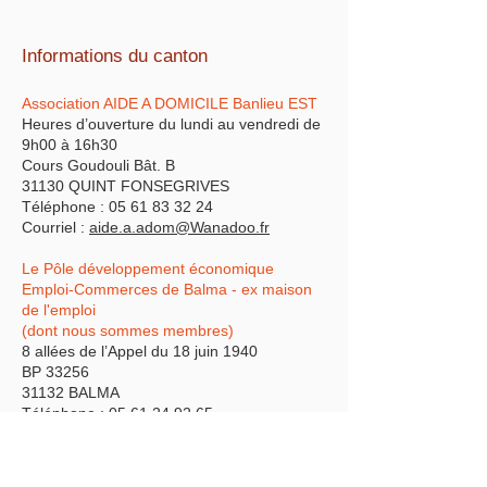
Informations du canton
Association AIDE A DOMICILE Banlieu EST
Heures d’ouverture du lundi au vendredi de
9h00 à 16h30
Cours Goudouli Bât. B
31130 QUINT FONSEGRIVES
Téléphone :
05 61 83 32 24
Courriel :
aide.a.adom@Wanadoo.fr
Le Pôle développement économique
Emploi-Commerces de Balma - ex maison
de l'emploi
(dont nous sommes membres)
8 allées de l’Appel du 18 juin 1940
BP 33256
31132 BALMA
Téléphone :
05 61 24 92 65
courriel :
pdeec@mairie-balma.fr
Permanence Assistante Sociale du Secteur