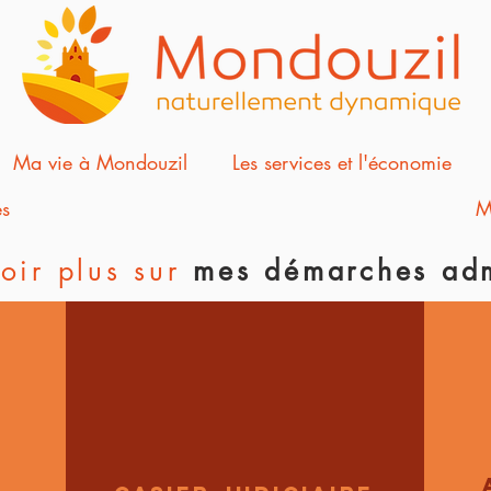
Ma vie à Mondouzil
Les services et l'économie
s
M
oir plus sur
mes démarches adm