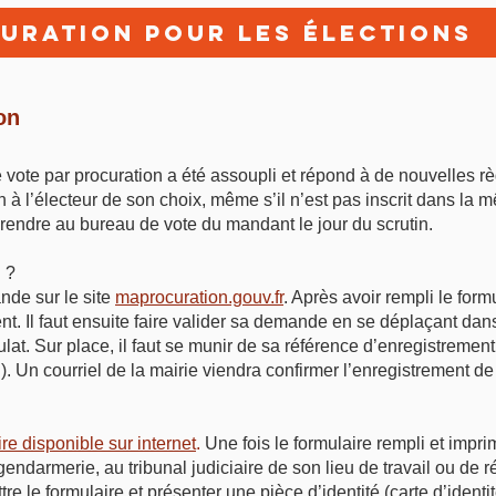
uration pour les élections
on
e vote par procuration a été assoupli et répond à de nouvelles r
 à l’électeur de son choix, même s’il n’est pas inscrit dans la
endre au bureau de vote du mandant le jour du scrutin.
 ?
nde sur le site
maprocuration.gouv.fr
. Après avoir rempli le form
t. Il faut ensuite faire valider sa demande en se déplaçant dan
t. Sur place, il faut se munir de sa référence d’enregistrement 
…). Un courriel de la mairie viendra confirmer l’enregistrement de
re disponible sur internet
.
Une fois le formulaire rempli et impri
endarmerie, au tribunal judiciaire de son lieu de travail ou de
ttre le formulaire et présenter une pièce d’identité (carte d’identi