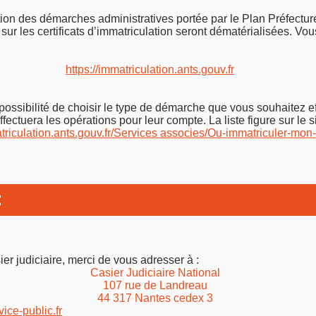
ation des démarches administratives portée par le Plan Préfectu
sur les certificats d’immatriculation seront dématérialisées. Vou
https://immatriculation.ants.gouv.fr
 possibilité de choisir le type de démarche que vous souhaitez ef
fectuera les opérations pour leur compte. La liste figure sur le si
atriculation.ants.gouv.fr/Services associes/Ou-immatriculer-mon
e
ier judiciaire, merci de vous adresser à :
Casier Judiciaire National
107 rue de Landreau
44 317 Nantes cedex 3
ice-public.fr