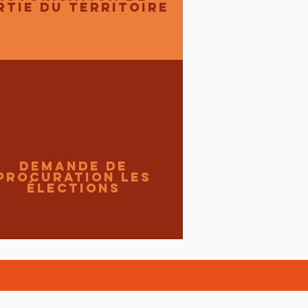
rtie du territoire
Demande de
procuration les
élections