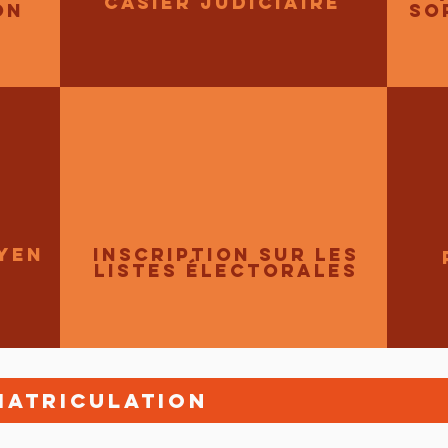
casier judiciaire
on
so
yen
Inscription sur les
listes électorales
matriculation