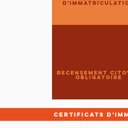
d'immatriculati
recensement cito
obligatoire
CertificatS d'im