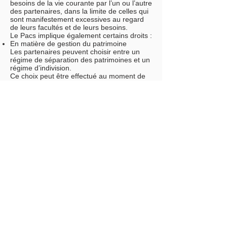
besoins de la vie courante par l’un ou l’autre
des partenaires, dans la limite de celles qui
sont manifestement excessives au regard
de leurs facultés et de leurs besoins.
Le Pacs implique également certains droits :
En matière de gestion du patrimoine
Les partenaires peuvent choisir entre un
régime de séparation des patrimoines et un
régime d’indivision.
Ce choix peut être effectué au moment de
la convention initiale ou durant le PACS par
le biais d’une convention modificative.
Dans le cas où les partenaires n’ont pas
effectué de choix, le régime de la
séparation des patrimoines s’applique par
défaut. Chacun des partenaires conserve
alors, seul, l’administration, la jouissance et
la libre disposition de ses biens personnels.
Chacun des partenaires reste seul tenu des
dettes qu’il a contractées personnellement,
avant ou pendant le pacte, à l’exception de
celles contractées pour les besoins de la vie
courante.
En matière fiscale
Les partenaires liés par un Pacs font l’objet
d’une imposition commune dès l’année de
conclusion du PACS.
Depuis le 22 août 2007, le régime fiscal est