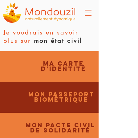
Je voudrais en savoir
plus sur
mon état civil
Ma carte
d'identité
Mon passEport
biométrique
MON Pacte civil
de solidarité